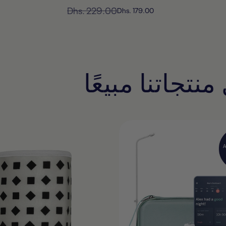
السعر
Dhs. 229.00
السعر
Dhs. 179.00
المخفَّض
العادي
تجاتنا مبيعًا