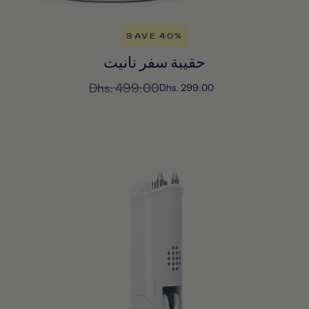
SAVE 40%
حقيبة سفر نانيت
السعر
Dhs. 499.00
السعر
Dhs. 299.00
المخفَّض
العادي