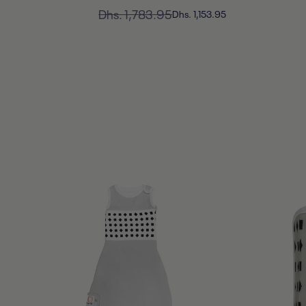
السعر
Dhs. 1,783.95
السعر
Dhs. 1,153.95
المخفَّض
العادي