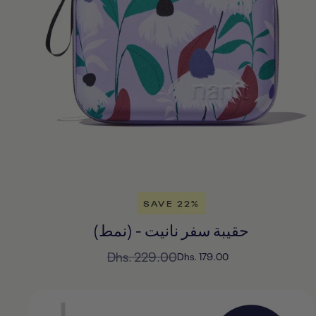
SAVE 22%
حقيبة سفر نانيت - (نمط)
السعر
Dhs. 229.00
السعر
Dhs. 179.00
المخفَّض
العادي