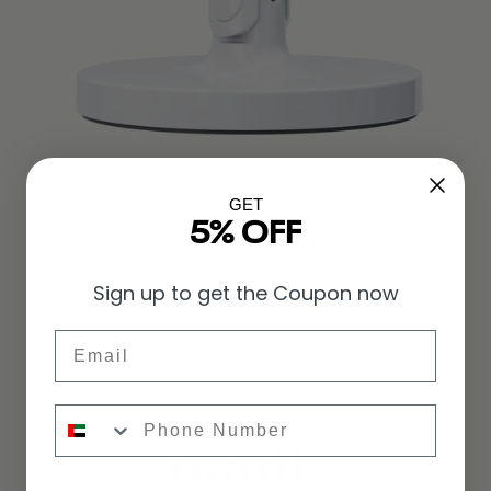
GET
SAVE 18%
5% OFF
حامل نانيت المرن
السعر
Dhs. 329.00
السعر
Dhs. 269.00
Sign up to get the Coupon now
المخفَّض
العادي
Email
Phone