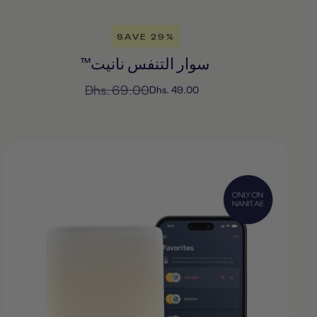
SAVE 29%
سوار التنفس نانيت™
السعر
Dhs. 69.00
السعر
Dhs. 49.00
المخفَّض
العادي