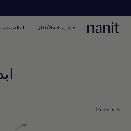
خطي
لى
حتوي
Nanit
جهاز مراقبة الأطفال
آلة الصوت وا
UAE
&
GCC
ابد
19 Products