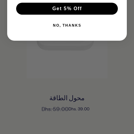
Get 5% Off
NO, THANKS
محول الطاقة
السعر
Dhs. 59.00
السعر
Dhs. 39.00
المخفَّض
العادي