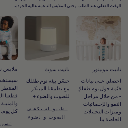
الوقت الفعلي عند الطلب وحتى الملابس الناعمة عالية الجودة.
ملابس نا
نانيت مونيتور
نانيت سوث
سيستخدم
احصلي على بيانات
حسّن بيئة نوم طفلك
المنتظر 
قيّمة حول نوم طفلكِ
مع تطبيقنا المبتكر
قطعنا ال
- من خلال مراحل
للصوت والضوء +
والمتينة 
النمو والإحصائيات
تطبيق استكشف
كل يوم.
وميزات التحليلات
الصوت والضوء
الخاصة بنا.
تسوق