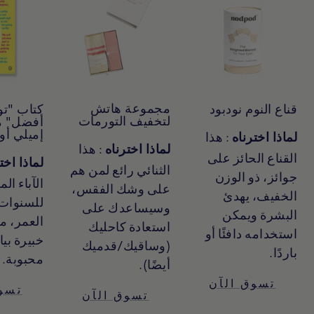
مجموعة هاتش
قناع النوم نودبود
كتاب "ت
لتخفيف التورمات
أفضل" م
إميلي أو
: هذا
لماذا اخترناه
: هذا
لماذا اخترناه
القناع الحائز على
لماذا اخت
الثنائي رائع لمن هم
جوائز، ذو الوزن
الآباء ال
على وشك الفقس،
الخفيف، يهدئ
للسنوات 
وسيساعدك على
البشرة ويمكن
العمر، م
استعادة كاحليك
استخدامه دافئًا أو
خبيرة بيا
(وساقيك/قدميك
باردًا.
محبوبة.
أيضًا).
تسوق الآن
تسو
تسوق الآن