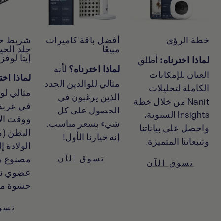
خطة الرؤى
أفضل باقة كاميرات
شريط ح
مبيعًا
جلد الحي
إيتا لوفز
أطلق
لماذا اخترناه:
لأنه
لماذا اخترناه؟
العنان للإمكانات
لماذا اخت
مثالي للوالدين الجدد
الكاملة لتحليلات
مثالي ل
الذين يرغبون في
Nanit من خلال خطة
في عربة 
الحصول على كل
Insights السنوية،
ووقت الا
شيء بسعر مناسب.
واحصل على بياناتنا
البطن (م
إنه خيارنا الأول!
وتتبعاتنا المتميزة.
مصنوع 
تسوق الآن
تسوق الآن
عضوي نا
حشوة مر
تسو