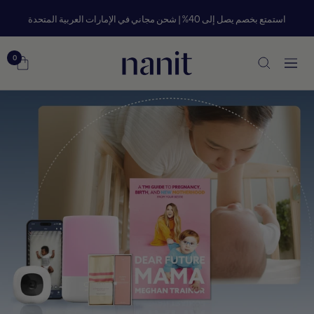
خطي
استمتع بخصم يصل إلى 40% | شحن مجاني في الإمارات العربية المتحدة
لى
حتوي
Nanit
0
التنقل
UAE
&
GCC